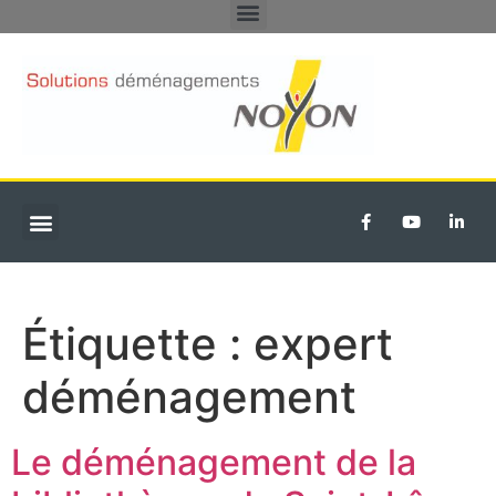
DÉMÉNAGEMENTS PARTICULIERS
TRANSFERT D’ENTREPRISE
Étiquette :
expert
déménagement
Le déménagement de la