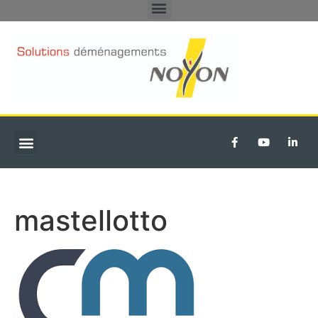
DÉMÉNAGEMENTS PARTICULIERS
TRANSFERT D’ENTREPRISE
mastellotto